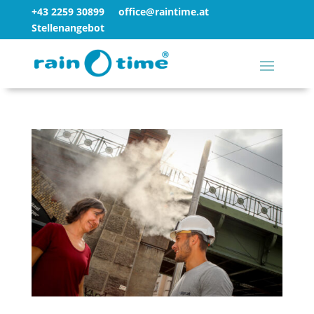
+43 2259 30899
office@raintime.at
Stellenangebot