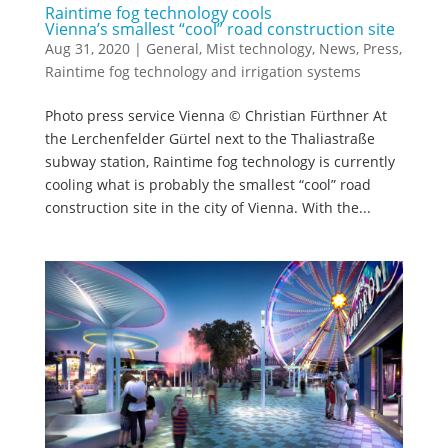
Raintime fog technology cools
Vienna’s smallest “cool” road construction site
Aug 31, 2020
|
General
,
Mist technology
,
News
,
Press
,
Raintime fog technology and irrigation systems
Photo press service Vienna © Christian Fürthner At
the Lerchenfelder Gürtel next to the Thaliastraße
subway station, Raintime fog technology is currently
cooling what is probably the smallest “cool” road
construction site in the city of Vienna. With the...