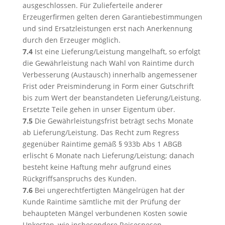
ausgeschlossen. Für Zulieferteile anderer
Erzeugerfirmen gelten deren Garantiebestimmungen
und sind Ersatzleistungen erst nach Anerkennung
durch den Erzeuger möglich.
7.4
Ist eine Lieferung/Leistung mangelhaft, so erfolgt
die Gewährleistung nach Wahl von Raintime durch
Verbesserung (Austausch) innerhalb angemessener
Frist oder Preisminderung in Form einer Gutschrift
bis zum Wert der beanstandeten Lieferung/Leistung.
Ersetzte Teile gehen in unser Eigentum über.
7.5
Die Gewährleistungsfrist beträgt sechs Monate
ab Lieferung/Leistung. Das Recht zum Regress
gegenüber Raintime gemäß § 933b Abs 1 ABGB
erlischt 6 Monate nach Lieferung/Leistung; danach
besteht keine Haftung mehr aufgrund eines
Rückgriffsanspruchs des Kunden.
7.6
Bei ungerechtfertigten Mängelrügen hat der
Kunde Raintime sämtliche mit der Prüfung der
behaupteten Mängel verbundenen Kosten sowie
Unkosten, wie insbesondere Reisespesen,