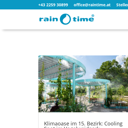
+43 2259 30899
office@raintime.at
Stell
Klimaoase im 15. Bezirk: Cooling