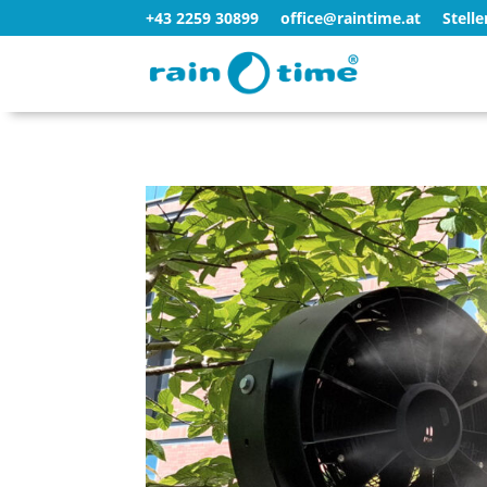
+43 2259 30899
office@raintime.at
Stell