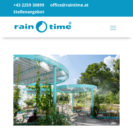
+43 2259 30899
office@raintime.at
Stellenangebot