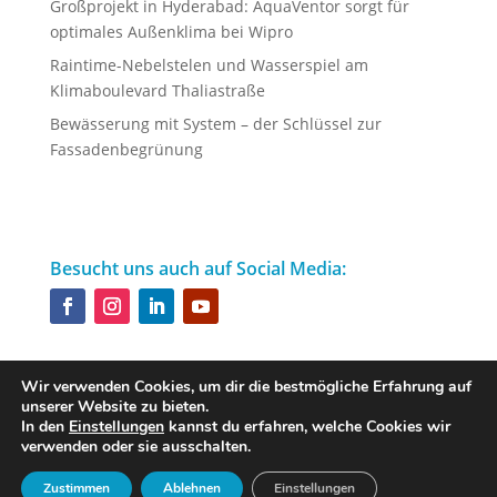
Großprojekt in Hyderabad: AquaVentor sorgt für
optimales Außenklima bei Wipro
Raintime-Nebelstelen und Wasserspiel am
Klimaboulevard Thaliastraße
Bewässerung mit System – der Schlüssel zur
Fassadenbegrünung
Besucht uns auch auf Social Media:
Wir verwenden Cookies, um dir die bestmögliche Erfahrung auf
unserer Website zu bieten.
Designed by
iService
In den
Einstellungen
kannst du erfahren, welche Cookies wir
verwenden oder sie ausschalten.
Zustimmen
Ablehnen
Einstellungen