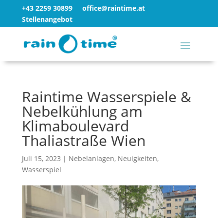
+43 2259 30899
office@raintime.at
Stellenangebot
Raintime Wasserspiele &
Nebelkühlung am
Klimaboulevard
Thaliastraße Wien
Juli 15, 2023
|
Nebelanlagen
,
Neuigkeiten
,
Wasserspiel