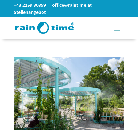
+43 2259 30899
office@raintime.at
Stellenangebot