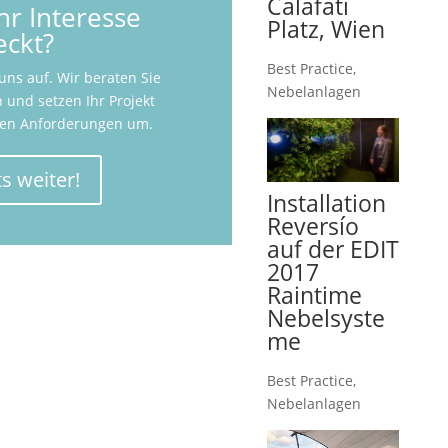
Calafati
hr Interesse
Platz, Wien
ckt?
Best Practice
,
ns auf. Wir beraten Sie
Nebelanlagen
 und setzen Ihr Projekt
ren Anforderungen um.
s weiter!
Installation
Reversío
auf der EDIT
2017
Raintime
Nebelsyste
me
Best Practice
,
Nebelanlagen