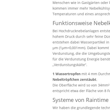
Menschen wie in Gastgärten oder 
kommen immer mehr Nebelkühlsy
Temperaturen und eines ansprech
Funktionsweise Nebel
Bei Hochdrucknebelanlagen entst
hohem Druck durch sehr feine Düs
entstehen dabei Wasserpartikel in
μm (1μm=0,001mm). Dabei kommt es
Verdunstung, die die Umgebungst
für die Verdunstung Energie benöt
„Verdunstungskälte“.
1 Wassertropfen
mit 4 mm Durchm
Nebeltröpfchen zerstäubt
.
Die Oberfläche wird so von 34mm² 
entspricht etwa der Fläche von 8 F
Systeme von Raintime
Wir haben die grundlegende techn