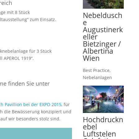
reich
ge mit 8 Stück
Nebeldusch
tausstellung“ zum Einsatz.
e
Augustinerk
eller
Bietzinger /
Albertina
cknebelanlage für 3 Stück
Wien
ll APEROL 1919“.
Best Practice
,
Nebelanlagen
me finden Sie unter
ch Pavillion bei der EXPO 2015
, für
h die Bewässerung konzipiert und
Hochdruckn
auf wir besonders stolz sind.
ebel
Luftstelen