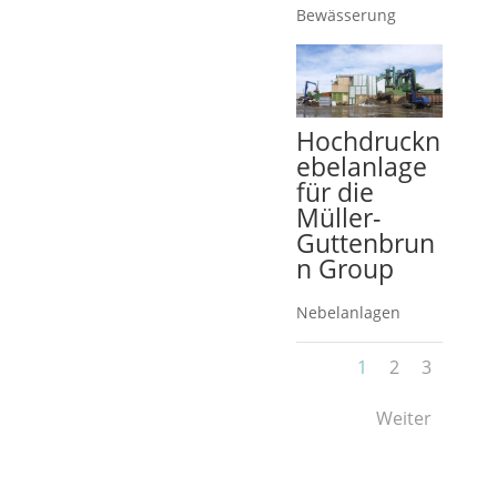
Bewässerung
Hochdruckn
ebelanlage
für die
Müller-
Guttenbrun
n Group
Nebelanlagen
1
2
3
Weiter