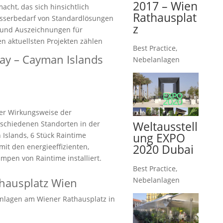
2017 – Wien
cht, das sich hinsichtlich
Rathausplat
asserbedarf von Standardlösungen
z
n und Auszeichnungen für
n aktuellsten Projekten zählen
Best Practice
,
ay – Cayman Islands
Nebelanlagen
er Wirkungsweise der
Weltausstell
schiedenen Standorten in der
ung EXPO
Islands, 6 Stück Raintime
2020 Dubai
it den energieeffizienten,
pen von Raintime installiert.
Best Practice
,
thausplatz Wien
Nebelanlagen
nlagen am Wiener Rathausplatz in