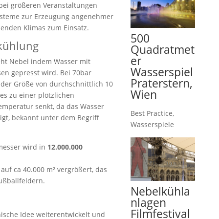
bei größeren Veranstaltungen
steme zur Erzeugung angenehmer
enden Klimas zum Einsatz.
500
kühlung
Quadratmet
er
eht Nebel indem Wasser mit
Wasserspiel
en gepresst wird. Bei 70bar
Praterstern,
 der Größe von durchschnittlich 10
Wien
 zu einer plötzlichen
emperatur senkt, da das Wasser
Best Practice
,
igt, bekannt unter dem Begriff
Wasserspiele
esser wird in
12.000.000
auf ca 40.000 m² vergrößert, das
ußballfeldern.
Nebelkühla
nlagen
Filmfestival
ische Idee weiterentwickelt und