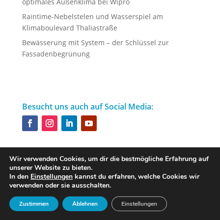
optimales Außenklima bei Wipro
Raintime-Nebelstelen und Wasserspiel am
Klimaboulevard Thaliastraße
Bewässerung mit System – der Schlüssel zur
Fassadenbegrünung
Besucht uns auch auf Social Media:
Wir verwenden Cookies, um dir die bestmögliche Erfahrung auf
unserer Website zu bieten.
Designed by
iService
In den
Einstellungen
kannst du erfahren, welche Cookies wir
verwenden oder sie ausschalten.
Zustimmen
Ablehnen
Einstellungen