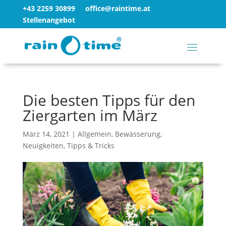
+43 2259 30899
office@raintime.at
Stellenangebot
Die besten Tipps für den
Ziergarten im März
März 14, 2021
|
Allgemein
,
Bewässerung
,
Neuigkeiten
,
Tipps & Tricks