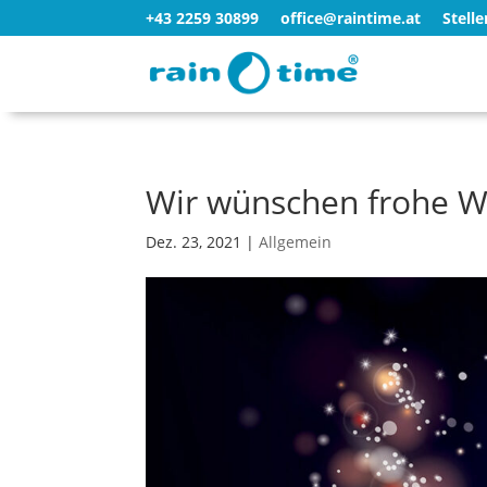
+43 2259 30899
office@raintime.at
Stell
Wir wünschen frohe W
Dez. 23, 2021
|
Allgemein