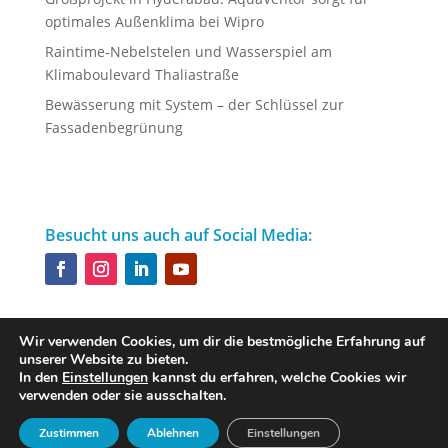
optimales Außenklima bei Wipro
Raintime-Nebelstelen und Wasserspiel am
Klimaboulevard Thaliastraße
Bewässerung mit System – der Schlüssel zur
Fassadenbegrünung
Besucht uns auch auf Social Media:
Wir verwenden Cookies, um dir die bestmögliche Erfahrung auf
unserer Website zu bieten.
Designed by
iService
In den
Einstellungen
kannst du erfahren, welche Cookies wir
verwenden oder sie ausschalten.
Zustimmen
Ablehnen
Einstellungen