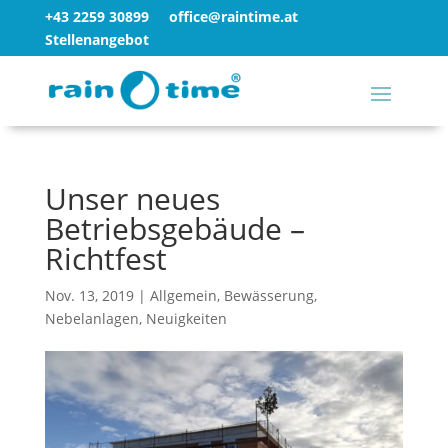
+43 2259 30899
office@raintime.at
Stellenangebot
Unser neues
Betriebsgebäude –
Richtfest
Nov. 13, 2019
|
Allgemein
,
Bewässerung
,
Nebelanlagen
,
Neuigkeiten