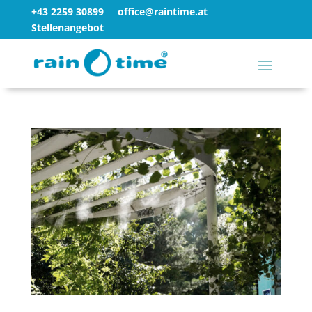
+43 2259 30899
office@raintime.at
Stellenangebot