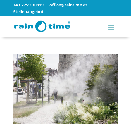
+43 2259 30899
office@raintime.at
Stellenangebot