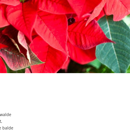
rwalde
t,
e balde