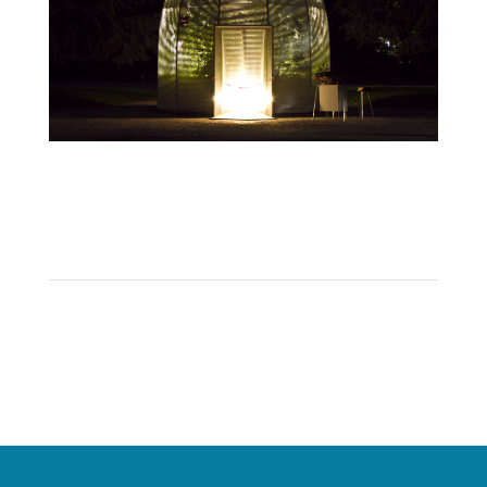
AIRSHIP-Milano-
night_IMG_6624_Credits_Michele-
Novaga_xl_web
1
2
Weiter