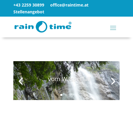
+43 2259 30899
office@raintime.at
Stellenangebot
... vom Wasserfall