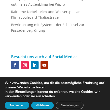
optimales Außenklima bei Wipro
Raintime-Nebelstelen und Wasserspiel am
Klimaboulevard Thaliastraße
Bewässerung mit System – der Schlüssel zur
Fassadenbegrünung
Besucht uns auch auf Social Media:
Wir verwenden Cookies, um dir die bestmögliche Erfahrung auf
unserer Website zu bieten.
Designed by
iService
In den
Einstellungen
kannst du erfahren, welche Cookies wir
verwenden oder sie ausschalten.
Zustimmen
Ablehnen
Einstellungen