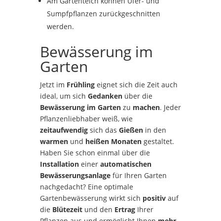
Am Gartenteich können Ufer- und
Sumpfpflanzen zurückgeschnitten
werden.
Bewässerung im
Garten
Jetzt im
Frühling
eignet sich die Zeit auch
ideal, um sich
Gedanken
über die
Bewässerung im Garten
zu
machen
. Jeder
Pflanzenliebhaber weiß, wie
zeitaufwendig
sich das
Gießen
in den
warmen
und
heißen Monaten
gestaltet.
Haben Sie schon einmal über die
Installation
einer
automatischen
Bewässerungsanlage
für Ihren Garten
nachgedacht? Eine optimale
Gartenbewässerung wirkt sich
positiv
auf
die
Blütezeit
und den
Ertrag
Ihrer
Pflanzen aus und ermöglicht Ihnen
mehr