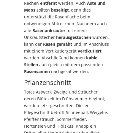
Rechen
entfernt
werden. Auch
Äste und
Moos
sollten
beseitigt
, denn dies
unterstützt die Rasenfläche beim
notwendigen Abtrocknen. Nachdem auch
alle
Rasenunkräuter
mit einem
Unkrautstecher
herausgestochen
wurden,
kann der
Rasen gemäht
und im Anschluss
mit einem Vertikutiergerät
vertikutiert
werden. Abschließend können
kahle
Stellen
auch gleich mit dem passenden
Rasensamen
nachgesät werden.
Pflanzenschnitt
Totes Astwerk, Zweige und Sträucher,
deren Blütezeit im Frühsommer beginnt,
werden jetzt geschnitten. Dieser
Pflegeschnitt betrifft Schneeball, Weigelie,
Pfeiffenstrauch, S
ommerflieder,
Hortensien und Hibiskus.
Knapp ein
Drittel aller Haupttriebe werden dicht