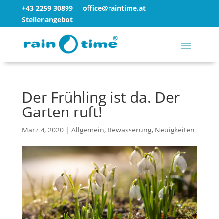
+43 2259 30899
office@raintime.at
Stellenangebot
Der Frühling ist da. Der
Garten ruft!
März 4, 2020
|
Allgemein
,
Bewässerung
,
Neuigkeiten