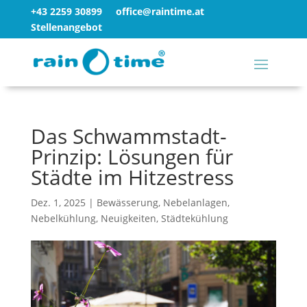
+43 2259 30899
office@raintime.at
Stellenangebot
Das Schwammstadt-
Prinzip: Lösungen für
Städte im Hitzestress
Dez. 1, 2025
|
Bewässerung
,
Nebelanlagen
,
Nebelkühlung
,
Neuigkeiten
,
Städtekühlung