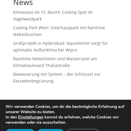
News
Klimaoase im 15. Bezirk: Cooling Spot im
Vogelweidpark
Cooling Park Wien: Esterhazypark mit Raintime
Nebelduschen
Großprojekt in Hyderabad: AquaVentor sorgt für
optimales Außenklima bei Wipro
Raintime-Nebelstelen und Wasserspiel am
Klimaboulevard Thaliastraße
Bewässerung mit System – der Schlüssel zur
Fassadenbegrünung
Wir verwenden Cookies, um dir die bestmögliche Erfahrung auf
unserer Website zu bieten.
Designed by
iService
In den
Einstellungen
kannst du erfahren, welche Cookies wir
verwenden oder sie ausschalten.