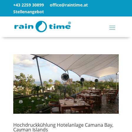
+43 2259 30899
office@raintime.at
Stellenangebot
Hochdruckkühlung Hotelanlage Camana Bay,
Cayman Islands