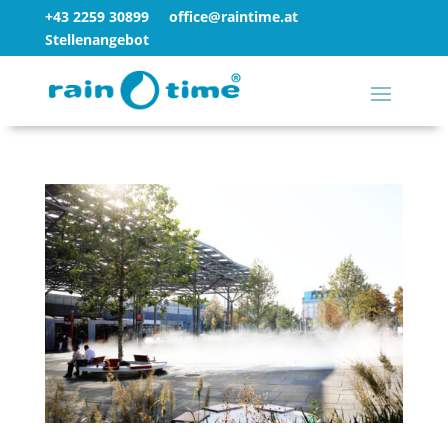
+43 2259 30899
office@raintime.at
Stellenangebot