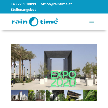
+43 2259 30899
office@raintime.at
Stellenangebot